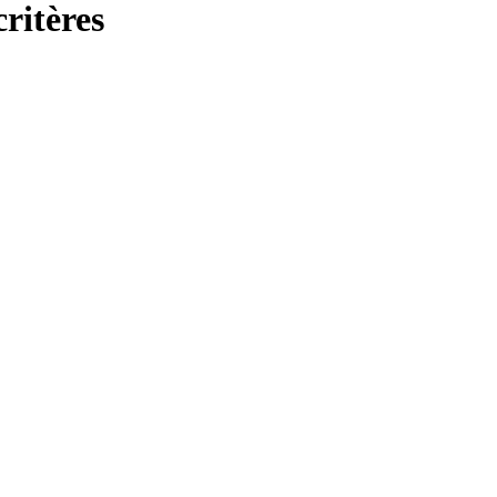
ritères
F