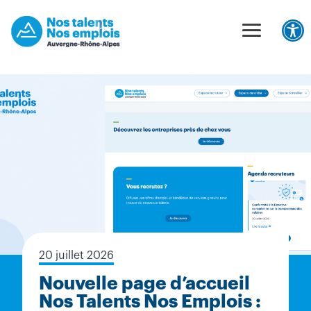
Unable to find opt-out content div: "matomo-opt-out"
Panneau de gestion des cookies
Ouv
20 juillet 2026
Nouvelle page d’accueil
Nos Talents Nos Emplois :