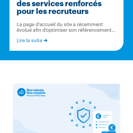
des services renforcés
pour les recruteurs
La page d’accueil du site a récemment
évolué afin d’optimiser son référencement
et favoriser la valorisation des structures
Lire la suite
inscrites sur Nos Talents Nos Emplois. Vous
pouvez désormais accéder aux
informations régionales spécifiques aux
employeurs, dans l’onglet...