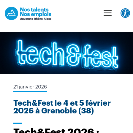
Unable to find opt-out content div: "matomo-opt-out"
Panneau de gestion des cookies
Ouv
21 janvier 2026
Tech&Fest le 4 et 5 février
2026 à Grenoble (38)
Tech&Fest 2026 :