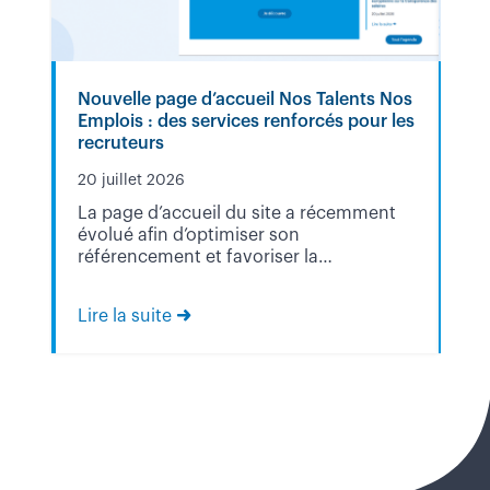
Nouvelle page d’accueil Nos Talents Nos
Co
Emplois : des services renforcés pour les
sur
recruteurs
20 
20 juillet 2026
Dan
La page d’accueil du site a récemment
Di
évolué afin d’optimiser son
tr
référencement et favoriser la
mo
valorisation des structures inscrites sur
1e
Nos Talents Nos Emplois. Vous…
Lire la suite
Lir