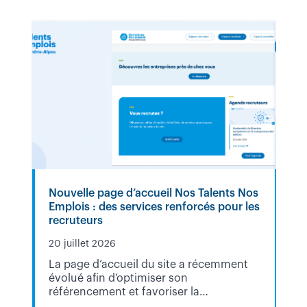
Nouvelle page d’accueil Nos Talents Nos
Co
Emplois : des services renforcés pour les
sur
recruteurs
20 
20 juillet 2026
Dan
La page d’accueil du site a récemment
Di
évolué afin d’optimiser son
tr
référencement et favoriser la
mo
valorisation des structures inscrites sur
1e