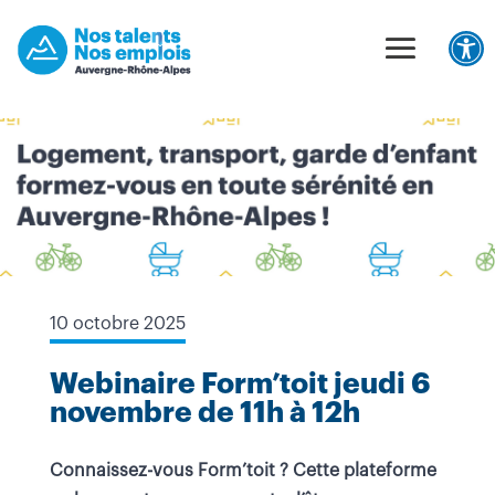
Unable to find opt-out content div: "matomo-opt-out"
Panneau de gestion des cookies
Ouv
10 octobre 2025
Webinaire Form’toit jeudi 6
novembre de 11h à 12h
Connaissez-vous Form’toit ? Cette plateforme