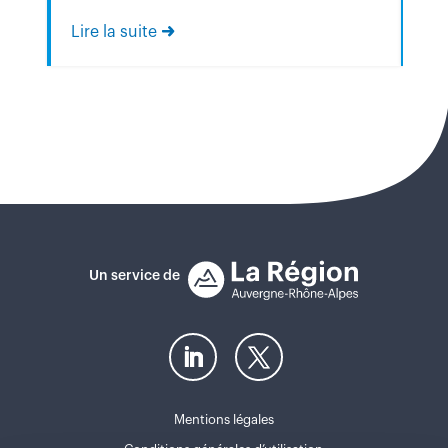
Nos Talents Nos Emplois. Vous…
Lire la suite
Lir
Un service de
Mentions légales