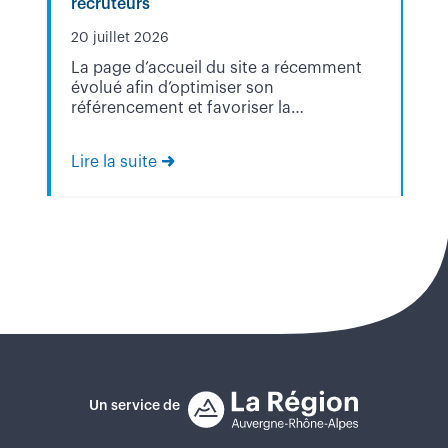
recruteurs
20 
20 juillet 2026
Dan
La page d’accueil du site a récemment
Di
évolué afin d’optimiser son
tr
référencement et favoriser la
mo
valorisation des structures inscrites sur
1e
Nos Talents Nos Emplois. Vous…
Lire la suite
Lir
Un service de