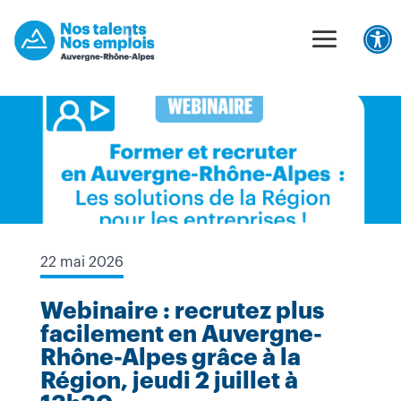
Unable to find opt-out content div: "matomo-opt-out"
Panneau de gestion des cookies
Ouv
22 mai 2026
Webinaire : recrutez plus
facilement en Auvergne-
Rhône-Alpes grâce à la
Région, jeudi 2 juillet à